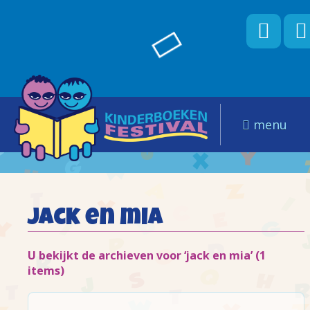
menu
jack en mia
U bekijkt de archieven voor ‘jack en mia’ (1
items)