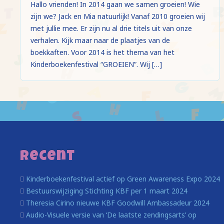
Hallo vrienden! In 2014 gaan we samen groeien! Wie
zijn we? Jack en Mia natuurlijk! Vanaf 2010 groeien wij
met jullie mee. Er zijn nu al drie titels uit van onze
verhalen. Kijk maar naar de plaatjes van de
boekkaften. Voor 2014 is het thema van het
Kinderboekenfestival “GROEIEN”. Wij […]
Recent
Kinderboekenfestival actief op Green Awareness Expo 2024
Bestuurswijziging Stichting KBF per 1 maart 2024
Theresia Cirino nieuwe KBF Goodwill Ambassadeur 2024
Audio-Visuele versie van ‘De laatste zendingsarts’ op