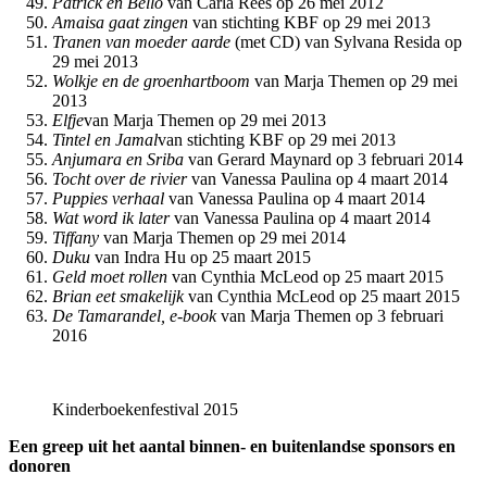
Patrick en Bello
van Carla Rees op 26 mei 2012
Amaisa gaat zingen
van stichting KBF op 29 mei 2013
Tranen van moeder aarde
(met CD) van Sylvana Resida op
29 mei 2013
Wolkje en de groenhartboom
van Marja Themen op 29 mei
2013
Elfje
van Marja Themen op 29 mei 2013
Tintel en Jamal
van stichting KBF op 29 mei 2013
Anjumara en Sriba
van Gerard Maynard op 3 februari 2014
Tocht over de rivier
van Vanessa Paulina op 4 maart 2014
Puppies verhaal
van Vanessa Paulina op 4 maart 2014
Wat word ik later
van Vanessa Paulina op 4 maart 2014
Tiffany
van Marja Themen op 29 mei 2014
Duku
van Indra Hu op 25 maart 2015
Geld moet rollen
van Cynthia McLeod op 25 maart 2015
Brian eet smakelijk
van Cynthia McLeod op 25 maart 2015
De Tamarandel, e-book
van Marja Themen op 3 februari
2016
Kinderboekenfestival 2015
Een greep uit het aantal binnen- en buitenlandse sponsors en
donoren