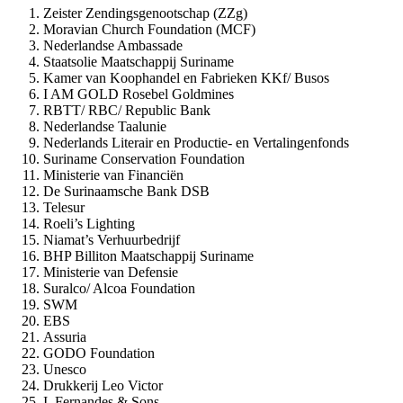
Zeister Zendingsgenootschap (ZZg)
Moravian Church Foundation (MCF)
Nederlandse Ambassade
Staatsolie Maatschappij Suriname
Kamer van Koophandel en Fabrieken KKf/ Busos
I AM GOLD Rosebel Goldmines
RBTT/ RBC/ Republic Bank
Nederlandse Taalunie
Nederlands Literair en Productie- en Vertalingenfonds
Suriname Conservation Foundation
Ministerie van Financiën
De Surinaamsche Bank DSB
Telesur
Roeli’s Lighting
Niamat’s Verhuurbedrijf
BHP Billiton Maatschappij Suriname
Ministerie van Defensie
Suralco/ Alcoa Foundation
SWM
EBS
Assuria
GODO Foundation
Unesco
Drukkerij Leo Victor
I. Fernandes & Sons