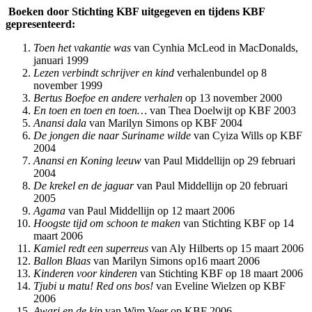
Boeken door Stichting KBF uitgegeven en tijdens KBF
gepresenteerd:
Toen het vakantie was
van Cynhia McLeod in MacDonalds,
januari 1999
Lezen verbindt schrijver en kind
verhalenbundel op 8
november 1999
Bertus Boefoe en andere verhalen
op 13 november 2000
En toen en toen en toen…
van Thea Doelwijt op KBF 2003
Anansi dala
van Marilyn Simons op KBF 2004
De jongen die naar Suriname wilde
van Cyiza Wills op KBF
2004
Anansi en Koning leeuw
van Paul Middellijn op 29 februari
2004
De krekel en de jaguar
van Paul Middellijn op 20 februari
2005
Agama
van Paul Middellijn op 12 maart 2006
Hoogste tijd om schoon te maken
van Stichting KBF op 14
maart 2006
Kamiel redt een superreus
van Aly Hilberts op 15 maart 2006
Ballon Blaas
van Marilyn Simons op16 maart 2006
Kinderen voor kinderen
van Stichting KBF op 18 maart 2006
Tjubi u matu! Red ons bos!
van Eveline Wielzen op KBF
2006
Awari en de kip
van Wim Veer op KBF 2006