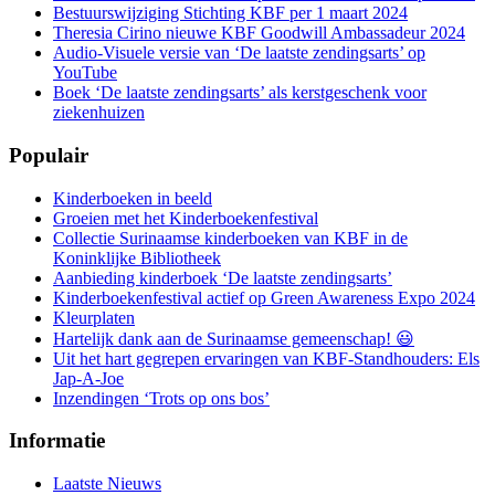
Bestuurswijziging Stichting KBF per 1 maart 2024
Theresia Cirino nieuwe KBF Goodwill Ambassadeur 2024
Audio-Visuele versie van ‘De laatste zendingsarts’ op
YouTube
Boek ‘De laatste zendingsarts’ als kerstgeschenk voor
ziekenhuizen
Populair
Kinderboeken in beeld
Groeien met het Kinderboekenfestival
Collectie Surinaamse kinderboeken van KBF in de
Koninklijke Bibliotheek
Aanbieding kinderboek ‘De laatste zendingsarts’
Kinderboekenfestival actief op Green Awareness Expo 2024
Kleurplaten
Hartelijk dank aan de Surinaamse gemeenschap! 😃
Uit het hart gegrepen ervaringen van KBF-Standhouders: Els
Jap-A-Joe
Inzendingen ‘Trots op ons bos’
Informatie
Laatste Nieuws