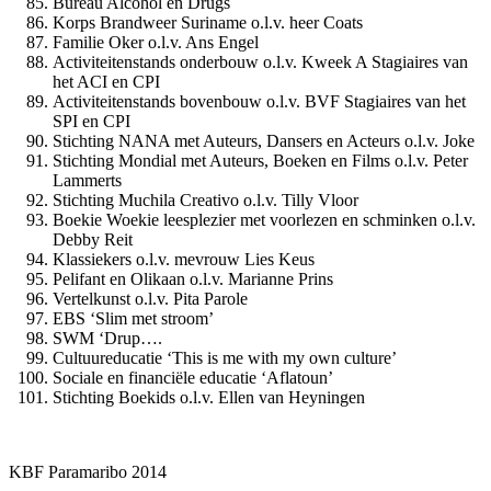
Bureau Alcohol en Drugs
Korps Brandweer Suriname o.l.v. heer Coats
Familie Oker o.l.v. Ans Engel
Activiteitenstands onderbouw o.l.v. Kweek A Stagiaires van
het ACI en CPI
Activiteitenstands bovenbouw o.l.v. BVF Stagiaires van het
SPI en CPI
Stichting NANA met Auteurs, Dansers en Acteurs o.l.v. Joke
Stichting Mondial met Auteurs, Boeken en Films o.l.v. Peter
Lammerts
Stichting Muchila Creativo o.l.v. Tilly Vloor
Boekie Woekie leesplezier met voorlezen en schminken o.l.v.
Debby Reit
Klassiekers o.l.v. mevrouw Lies Keus
Pelifant en Olikaan o.l.v. Marianne Prins
Vertelkunst o.l.v. Pita Parole
EBS ‘Slim met stroom’
SWM ‘Drup….
Cultuureducatie ‘This is me with my own culture’
Sociale en financiële educatie ‘Aflatoun’
Stichting Boekids o.l.v. Ellen van Heyningen
KBF Paramaribo 2014