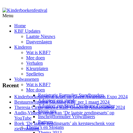
Menu
Home
KBF Updates
Laatste Nieuws
Dagverslagen
Kinderen
Wat is KBF?
Mee doen
Verhalen
Kleurplaten
Spelletjes
Volwassenen
Wat is KBF?
Recent
Mee doen
Registratie Formulier Standhouders
Kinderboekenfestival actief op Green Awareness Expo 2024
Adopteer een stand
Bestuurswijziging Stichting KBF per 1 maart 2024
Adopteer een Stand Deelname Formulier
Theresia Cirino nieuwe KBF Goodwill Ambassadeur 2024
Steun ons
Audio-Visuele versie van ‘De laatste zendingsarts’ op
Inschrijfformulier Vrijwilligers
YouTube
Partners
Boek ‘De laatste zendingsarts’ als kerstgeschenk voor
Thema’s en Slogans
ziekenhuizen
Thema 2013