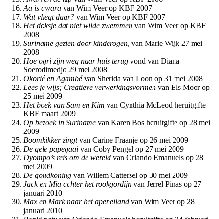
Aa is awara
van Wim Veer op KBF 2007
Wat vliegt daar?
van Wim Veer op KBF 2007
Het doksje dat niet wilde zwemmen
van Wim Veer op KBF
2008
Suriname gezien door kinderogen
, van Marie Wijk 27 mei
2008
Hoe ogri zijn weg naar huis terug
vond van Diana
Soerodimedjo 29 mei 2008
Okorié en Agambé
van Sherida van Loon op 31 mei 2008
Lees je wijs; Creatieve verwerkingsvormen
van Els Moor op
25 mei 2009
Het boek van Sam en Kim
van Cynthia McLeod heruitgifte
KBF maart 2009
Op bezoek in Suriname
van Karen Bos heruitgifte op 28 mei
2009
Boomkikker zingt
van Carine Fraanje op 26 mei 2009
De gele papegaai
van Coby Pengel op 27 mei 2009
Dyompo’s reis om de wereld
van Orlando Emanuels op 28
mei 2009
De goudkoning
van Willem Cattersel op 30 mei 2009
Jack en Mia achter het rookgordijn
van Jerrel Pinas op 27
januari 2010
Max en Mark naar het apeneiland
van Wim Veer op 28
januari 2010