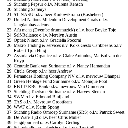
Stichting Pepsur o.l.v. Murena Rensch
Stichting Samarya
STINASU o.l.v. heer Kartowikromo (Bosbeheer)
United Nations Millenium Development Goals o.l.v.
Jeugdambassadeurs
Afu mena (Dyembe drummuziek) o.l.v. heer Boyke Tojo
Self-Reliance o.l.v. Merelyn Austin
Optiek Ninon o.l.v. Graciella Pocorni
Maxro Trading & services n.v. Koks Gesto Caribbeans o.l.v.
Robert Tjon Hing
Assuria via Organice o.l.v. Claire Antonius, Marisol van der
Kuyp
Centrale Bank van Suriname o.l.v. Nancy Harnandan
Circle Group o.l.v. heer Andrew
Fernandes Bottling Company NV o.l.v. mevrouw Dhanpal
Green Heritage Fund Suriname o.l.v. Monique Pool
RBTT/ RBC Bank o.l.v. mevrouw Van Ommeren
Stichting Toerisme Suriname o.l.v. Harvey Sleman
SWM o.l.v. Edmond Blufpand
TAS o.l.v. Mevrouw Grootfaam
WWF o.l.v. Karin Spong
Stichting Radio Omroep Suriname (SRS) o.l.v. Patrick Sweet
De Ware Tijd o.l.v. heer Chris Muller
Jeugdjournaal o.l.v. Carolyn Gerling
Schoolradio en -televisie o.l.v. Loes Trustfull