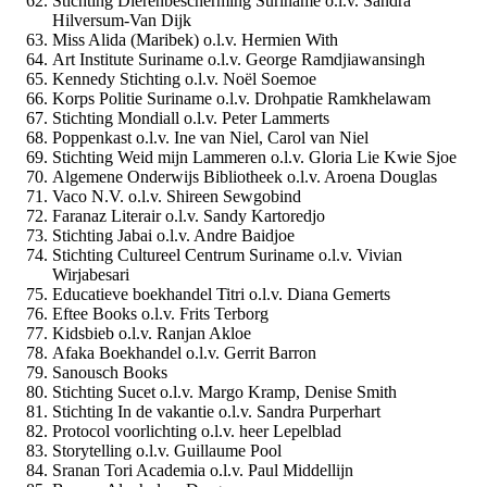
Stichting Dierenbescherming Suriname o.l.v. Sandra
Hilversum-Van Dijk
Miss Alida (Maribek) o.l.v. Hermien With
Art Institute Suriname o.l.v. George Ramdjiawansingh
Kennedy Stichting o.l.v. Noël Soemoe
Korps Politie Suriname o.l.v. Drohpatie Ramkhelawam
Stichting Mondiall o.l.v. Peter Lammerts
Poppenkast o.l.v. Ine van Niel, Carol van Niel
Stichting Weid mijn Lammeren o.l.v. Gloria Lie Kwie Sjoe
Algemene Onderwijs Bibliotheek o.l.v. Aroena Douglas
Vaco N.V. o.l.v. Shireen Sewgobind
Faranaz Literair o.l.v. Sandy Kartoredjo
Stichting Jabai o.l.v. Andre Baidjoe
Stichting Cultureel Centrum Suriname o.l.v. Vivian
Wirjabesari
Educatieve boekhandel Titri o.l.v. Diana Gemerts
Eftee Books o.l.v. Frits Terborg
Kidsbieb o.l.v. Ranjan Akloe
Afaka Boekhandel o.l.v. Gerrit Barron
Sanousch Books
Stichting Sucet o.l.v. Margo Kramp, Denise Smith
Stichting In de vakantie o.l.v. Sandra Purperhart
Protocol voorlichting o.l.v. heer Lepelblad
Storytelling o.l.v. Guillaume Pool
Sranan Tori Academia o.l.v. Paul Middellijn