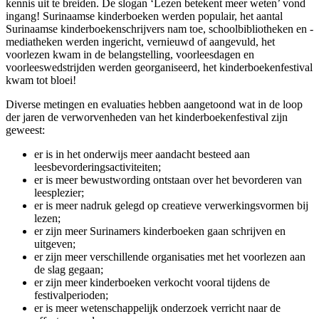
kennis uit te breiden. De slogan ‘Lezen betekent meer weten’ vond
ingang! Surinaamse kinderboeken werden populair, het aantal
Surinaamse kinderboekenschrijvers nam toe, schoolbibliotheken en -
mediatheken werden ingericht, vernieuwd of aangevuld, het
voorlezen kwam in de belangstelling, voorleesdagen en
voorleeswedstrijden werden georganiseerd, het kinderboekenfestival
kwam tot bloei!
Diverse metingen en evaluaties hebben aangetoond wat in de loop
der jaren de verworvenheden van het kinderboekenfestival zijn
geweest:
er is in het onderwijs meer aandacht besteed aan
leesbevorderingsactiviteiten;
er is meer bewustwording ontstaan over het bevorderen van
leesplezier;
er is meer nadruk gelegd op creatieve verwerkingsvormen bij
lezen;
er zijn meer Surinamers kinderboeken gaan schrijven en
uitgeven;
er zijn meer verschillende organisaties met het voorlezen aan
de slag gegaan;
er zijn meer kinderboeken verkocht vooral tijdens de
festivalperioden;
er is meer wetenschappelijk onderzoek verricht naar de