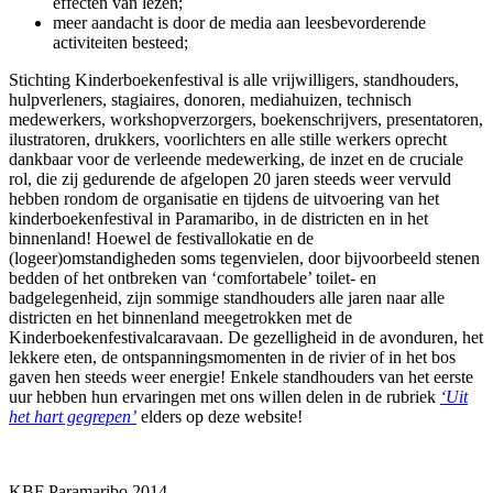
effecten van lezen;
meer aandacht is door de media aan leesbevorderende
activiteiten besteed;
Stichting Kinderboekenfestival is alle vrijwilligers, standhouders,
hulpverleners, stagiaires, donoren, mediahuizen, technisch
medewerkers, workshopverzorgers, boekenschrijvers, presentatoren,
ilustratoren, drukkers, voorlichters en alle stille werkers oprecht
dankbaar voor de verleende medewerking, de inzet en de cruciale
rol, die zij gedurende de afgelopen 20 jaren steeds weer vervuld
hebben rondom de organisatie en tijdens de uitvoering van het
kinderboekenfestival in Paramaribo, in de districten en in het
binnenland! Hoewel de festivallokatie en de
(logeer)omstandigheden soms tegenvielen, door bijvoorbeeld stenen
bedden of het ontbreken van ‘comfortabele’ toilet- en
badgelegenheid, zijn sommige standhouders alle jaren naar alle
districten en het binnenland meegetrokken met de
Kinderboekenfestivalcaravaan. De gezelligheid in de avonduren, het
lekkere eten, de ontspanningsmomenten in de rivier of in het bos
gaven hen steeds weer energie! Enkele standhouders van het eerste
uur hebben hun ervaringen met ons willen delen in de rubriek
‘Uit
het hart gegrepen’
elders op deze website!
KBF Paramaribo 2014