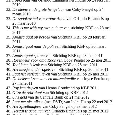
Popki patu
van Orlando Emanuels heruitgifte op 24 februari
2010
De kleine en de grote hengelaar
van Coby Pengel op 24
maart 2010
De spookavond van vrouw Anna
van Orlando Emanuels op
25 maart 2010
This is me with my own culture
van stichting KBF op 28 mei
2011
Amaisa gaat op bezoek
van Stichting KBF op 28 februari
2011
Amaisa gaat naar de poli
van Stichting KBF op 30 maart
2011
Amaisa gaat sparen
van Stichting KBF op 23 mei 2011
Rozengeur voor oma Roos
van Coby Pengel op 25 mei 2011
Taal leren is leuk
van Stichting KBF op 26 mei 2011
Het meisje en de vogels
van Stichting KBF op 26 mei 2011
Laat het verleden leven
van Stichting KBF op 26 mei 2011
De belevenissen van een muizenfamilie
van Joyce Pereira op
27 mei 2011
Roy kan drijven
van Henna Goudzand op KBF 2011
Olize
de zebrafant
van Stichting op KBF 2012
Ons geld
van de Centrale Bank op 21 mei 2012
Laat me niet alleen
(met DVD) van Indra Hu op 22 mei 2012
Het Speeltuinfeest
van Coby Pengel op 23 mei 2012
Het zal je gebeuren
van Orlando Emanuels op 25 mei 2012