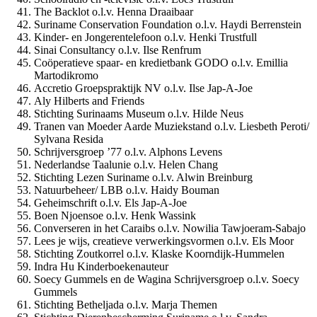
The Backlot o.l.v. Henna Draaibaar
Suriname Conservation Foundation o.l.v. Haydi Berrenstein
Kinder- en Jongerentelefoon o.l.v. Henki Trustfull
Sinai Consultancy o.l.v. Ilse Renfrum
Coöperatieve spaar- en kredietbank GODO o.l.v. Emillia
Martodikromo
Accretio Groepspraktijk NV o.l.v. Ilse Jap-A-Joe
Aly Hilberts and Friends
Stichting Surinaams Museum o.l.v. Hilde Neus
Tranen van Moeder Aarde Muziekstand o.l.v. Liesbeth Peroti/
Sylvana Resida
Schrijversgroep ’77 o.l.v. Alphons Levens
Nederlandse Taalunie o.l.v. Helen Chang
Stichting Lezen Suriname o.l.v. Alwin Breinburg
Natuurbeheer/ LBB o.l.v. Haidy Bouman
Geheimschrift o.l.v. Els Jap-A-Joe
Boen Njoensoe o.l.v. Henk Wassink
Converseren in het Caraibs o.l.v. Nowilia Tawjoeram-Sabajo
Lees je wijs, creatieve verwerkingsvormen o.l.v. Els Moor
Stichting Zoutkorrel o.l.v. Klaske Koorndijk-Hummelen
Indra Hu Kinderboekenauteur
Soecy Gummels en de Wagina Schrijversgroep o.l.v. Soecy
Gummels
Stichting Betheljada o.l.v. Marja Themen