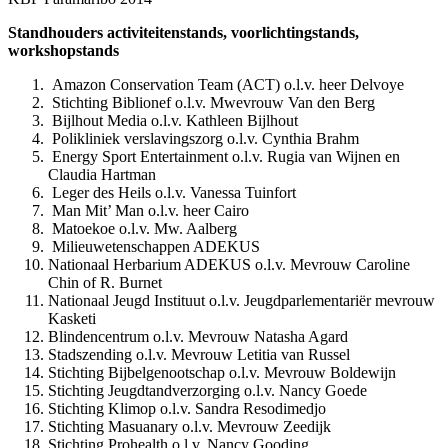
Standhouders activiteitenstands, voorlichtingstands,
workshopstands
Amazon Conservation Team (ACT) o.l.v. heer Delvoye
Stichting Biblionef o.l.v. Mwevrouw Van den Berg
Bijlhout Media o.l.v. Kathleen Bijlhout
Polikliniek verslavingszorg o.l.v. Cynthia Brahm
Energy Sport Entertainment o.l.v. Rugia van Wijnen en
Claudia Hartman
Leger des Heils o.l.v. Vanessa Tuinfort
Man Mit’ Man o.l.v. heer Cairo
Matoekoe o.l.v. Mw. Aalberg
Milieuwetenschappen ADEKUS
Nationaal Herbarium ADEKUS o.l.v. Mevrouw Caroline
Chin of R. Burnet
Nationaal Jeugd Instituut o.l.v. Jeugdparlementariër mevrouw
Kasketi
Blindencentrum o.l.v. Mevrouw Natasha Agard
Stadszending o.l.v. Mevrouw Letitia van Russel
Stichting Bijbelgenootschap o.l.v. Mevrouw Boldewijn
Stichting Jeugdtandverzorging o.l.v. Nancy Goede
Stichting Klimop o.l.v. Sandra Resodimedjo
Stichting Masuanary o.l.v. Mevrouw Zeedijk
Stichting Prohealth o.l.v. Nancy Gooding