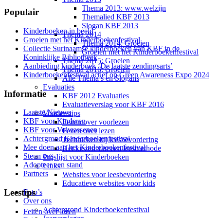
Thema 2013: www.welzijn
Populair
Themalied KBF 2013
Slogan KBF 2013
Kinderboeken in beeld
Thema 2014
Groeien met het Kinderboekenfestival
Thema 2014: Groeien
Collectie Surinaamse kinderboeken van KBF in de
Groeien met het Kinderboekenfestival
Koninklijke Bibliotheek
Thema 2015: Groeien
Aanbieding kinderboek ‘De laatste zendingsarts’
Thema 2016: Groeien
Kinderboekenfestival actief op Green Awareness Expo 2024
Alle Thema’s en Slogans
Evaluaties
Informatie
KBF 2012 Evaluaties
Evaluatieverslag voor KBF 2016
Laatste Nieuws
Voorleestips
KBF voor Kinderen
Feiten over voorlezen
KBF voor Volwassenen
Feiten over lezen
Achtergrond Kinderboekenfestival
Technieken bij leesbevordering
Mee doen aan het Kinderboekenfestival
Het kiezen van een leesmethode
Steun ons
Prijslijst voor Kinderboeken
Adopteer een stand
Links
Partners
Websites voor leesbevordering
Educatieve websites voor kids
Leestips
Foto’s
Over ons
Achtergrond Kinderboekenfestival
Feiten over lezen