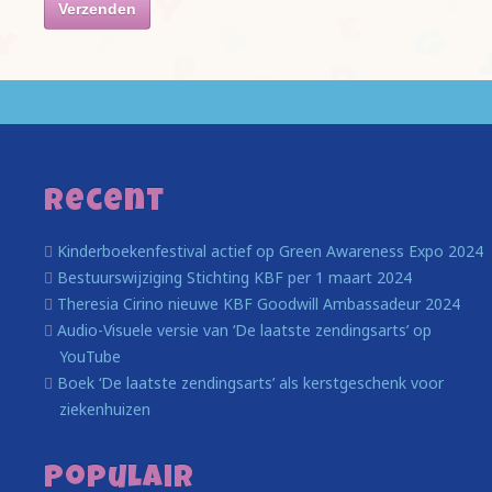
Recent
Kinderboekenfestival actief op Green Awareness Expo 2024
Bestuurswijziging Stichting KBF per 1 maart 2024
Theresia Cirino nieuwe KBF Goodwill Ambassadeur 2024
Audio-Visuele versie van ‘De laatste zendingsarts’ op
YouTube
Boek ‘De laatste zendingsarts’ als kerstgeschenk voor
ziekenhuizen
Populair