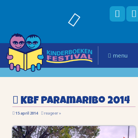
menu
KBF Paramaribo 2014
15 april 2014
reageer »