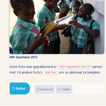
KBF Sipaliwini 2013
Deze foto was gepubliceerd in “
KBF Sipaliwini 2013
” samen
met 14 andere foto's.
Klik hier
om ze allemaal te bekijken.
Delen
Facebook
Twitter