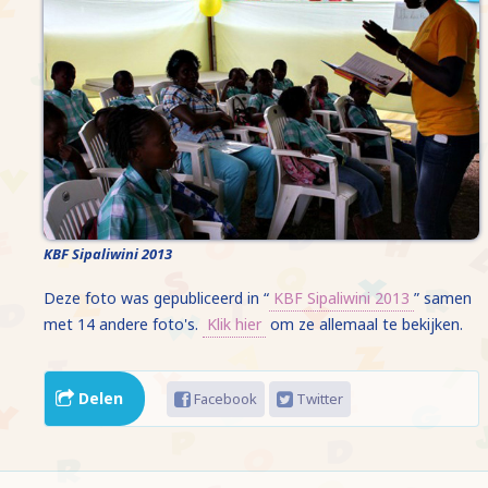
KBF Sipaliwini 2013
Deze foto was gepubliceerd in “
KBF Sipaliwini 2013
” samen
met 14 andere foto's.
Klik hier
om ze allemaal te bekijken.
Delen
Facebook
Twitter