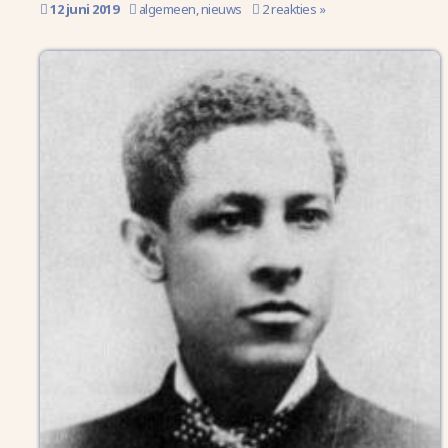
12 juni 2019
algemeen
,
nieuws
2 reakties »